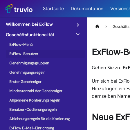
Startseite
Dokumentation
Versions
Willkommen bei ExFlow
Geschäfts
Geschäftsfunktionalität
ExFlow-Menü
ExFlow-B
ExFlow-Benutzer
Genehmigungsgruppen
Gehen Sie zu:
Ex
Genehmigungsregeln
Um sich bei ExFl
Erster Genehmiger
Hinzufügen eines
Mindestanzahl der Genehmiger
demselben Name
Allgemeine Kontierungsregeln
Benutzer-Codierungsregeln
Neue ExF
Ablehnungsregeln für die Kodierung
ExFlow E-Mail-Einrichtung