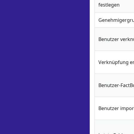
festlegen
Genehmigergr
Benutzer verkn
Verknüpfung e
Benutzer-Fact
Benutzer impor