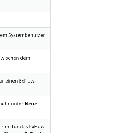
nem Systembenutzer.
 zwischen dem
ür einen ExFlow-
 mehr unter
Neue
keten für das ExFlow-