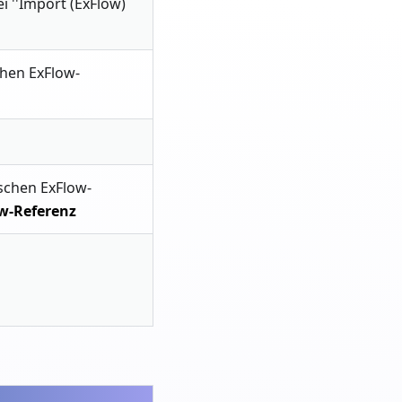
 ''Import (ExFlow)
chen ExFlow-
ischen ExFlow-
w-Referenz