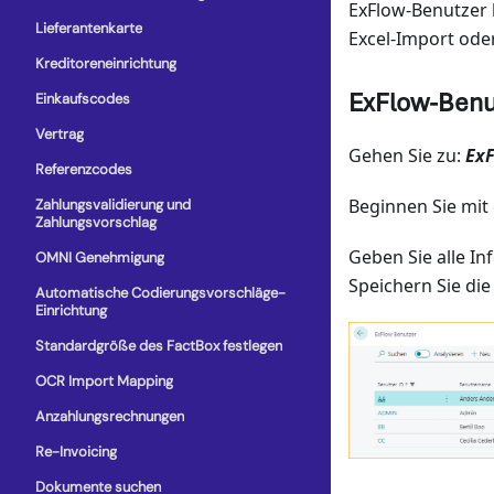
ExFlow-Benutzer
Lieferantenkarte
Excel-Import oder
Kreditoreneinrichtung
ExFlow-Benut
Einkaufscodes
Vertrag
Gehen Sie zu:
ExF
Referenzcodes
Beginnen Sie mit 
Zahlungsvalidierung und
Zahlungsvorschlag
Geben Sie alle I
OMNI Genehmigung
Speichern Sie die
Automatische Codierungsvorschläge-
Einrichtung
Standardgröße des FactBox festlegen
OCR Import Mapping
Anzahlungsrechnungen
Re-Invoicing
Dokumente suchen