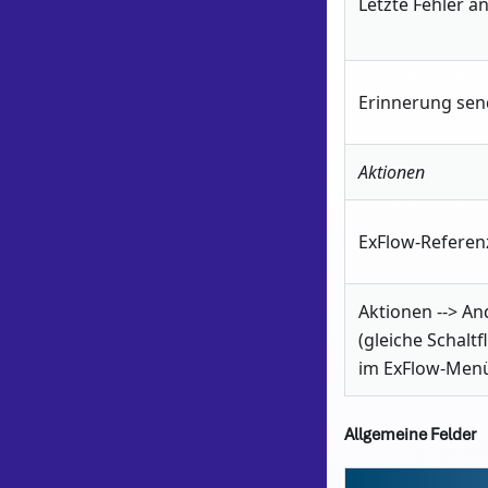
Letzte Fehler a
Erinnerung se
Aktionen
ExFlow-Referenz
Aktionen --> An
(gleiche Schalt
im ExFlow-Men
Allgemeine Felder