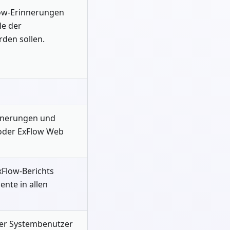
low-Erinnerungen
le der
rden sollen.
rinnerungen und
 oder ExFlow Web
xFlow-Berichts
nte in allen
iger Systembenutzer