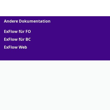
Andere Dokumentation
ExFlow für FO
ExFlow für BC
ExFlow Web
Mehr
Support Portal
Partner portal
Terms of Agreements
Truvio
Copyright © 2026 Truvio