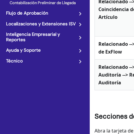
Relacionado --
Contabilización Preliminar de Llegada
Coincidencia 
Flujo de Aprobación
Artículo
Localizaciones y Extensiones ISV
Inteligencia Empresarial y
Reportes
Relacionado --
Ayuda y Soporte
de ExFlow
Técnico
Relacionado --
Auditoría --> R
Auditoría
Secciones de
Abra la tarjeta d