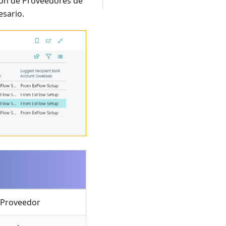
ión de Proveedores de
esario.
 Proveedor