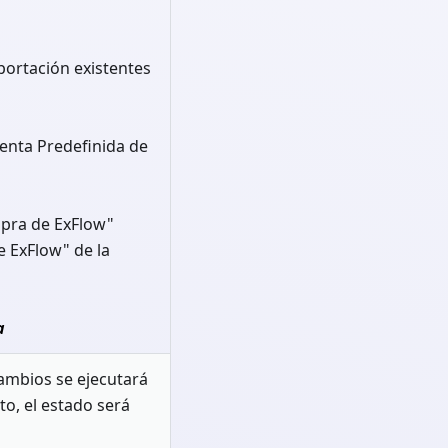
portación existentes
uenta Predefinida de
mpra de ExFlow"
e ExFlow" de la
a
cambios se ejecutará
o, el estado será