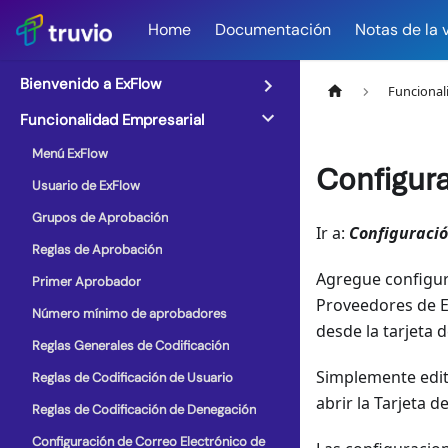
Home
Documentación
Notas de la 
Bienvenido a ExFlow
Funcional
Funcionalidad Empresarial
Menú ExFlow
Configur
Usuario de ExFlow
Grupos de Aprobación
Ir a:
Configuració
Reglas de Aprobación
Agregue configur
Primer Aprobador
Proveedores de E
Número mínimo de aprobadores
desde la tarjeta 
Reglas Generales de Codificación
Simplemente edite
Reglas de Codificación de Usuario
abrir la Tarjeta 
Reglas de Codificación de Denegación
Configuración de Correo Electrónico de