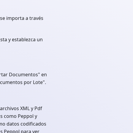
se importa a través
sta y establezca un
ortar Documentos" en
ocumentos por Lote".
archivos XML y Pdf
os como Peppol y
mo datos codificados
os Peppol para ver