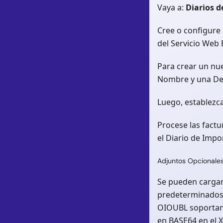
Vaya a:
Diarios 
Cree o configure
del Servicio Web 
Para crear un nue
Nombre y una Des
Luego, establezca
Procese las fact
el Diario de Imp
Adjuntos Opcionale
Se pueden cargar
predeterminados.
OIOUBL soportan 
en BASE64 en el X