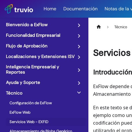
Home
Documentación
Notas de la 
Bienvenido a ExFlow
Técnico
Funcionalidad Empresarial
Flujo de Aprobación
Servicios
Localizaciones y Extensiones ISV
Inteligencia Empresarial y
Introducción
Reportes
Ayuda y Soporte
ExFlow depende d
Técnico
Almacenamiento d
Configuración de ExFlow
En este texto se 
ExFlow Web
ejemplo como un p
Servicios Web - EXFID
codificación pued
utilizando el pro
Almacenamiento de Blobs Genérico