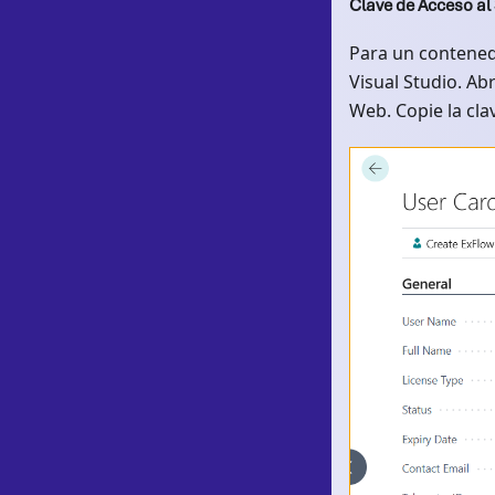
Clave de Acceso al
Para un contenedo
Visual Studio. Abr
Web. Copie la cla