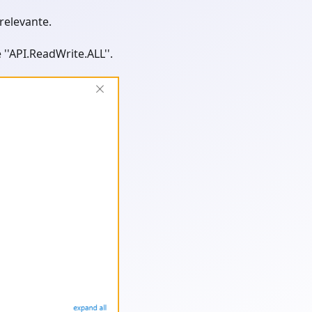
relevante.
''API.ReadWrite.ALL''.