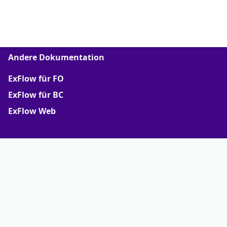
Andere Dokumentation
ExFlow für FO
ExFlow für BC
ExFlow Web
Mehr
Support Portal
Partner portal
Terms of Agreements
Truvio