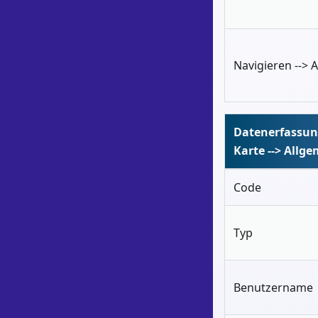
Navigieren --> A
Datenerfassu
Karte --> Allg
Code
Typ
Benutzername