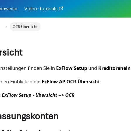
hinweise
Video-Tutorials
OCR Übersicht
sicht
nstellungen finden Sie in
ExFlow Setup
und
Kreditorenei
inen Einblick in die
ExFlow AP OCR Übersicht
:
ExFlow Setup - Übersicht --> OCR
assungskonten