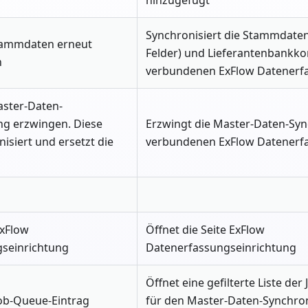
hinzugefügt
Synchronisiert die Stammdaten
Stammdaten erneut
Felder) und Lieferantenbankk
n
verbundenen ExFlow Datenerf
Master-Daten-
ng erzwingen. Diese
Erzwingt die Master-Daten-Sy
isiert und ersetzt die
verbundenen ExFlow Datenerf
ExFlow
Öffnet die Seite ExFlow
seinrichtung
Datenerfassungseinrichtung
Öffnet eine gefilterte Liste de
Job-Queue-Eintrag
für den Master-Daten-Synchro