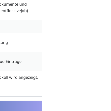
 Dokumente und
entReceiveJob)
tung
eue-Einträge
okoll wird angezeigt,