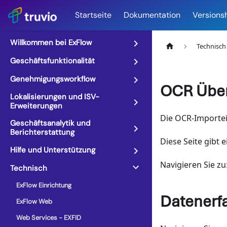
Startseite
Dokumentation
Versions
Willkommen bei ExFlow
Technisch
Geschäftsfunktionalität
Genehmigungsworkflow
OCR Über
Lokalisierungen und ISV-
Erweiterungen
Die OCR-Importei
Geschäftsanalytik und
Berichterstattung
Diese Seite gibt e
Hilfe und Unterstützung
Navigieren Sie zu
Technisch
ExFlow Einrichtung
Datenerf
ExFlow Web
Web Services - EXFID