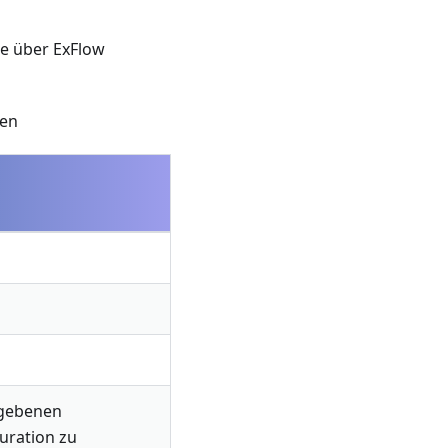
e über ExFlow
en
egebenen
guration zu