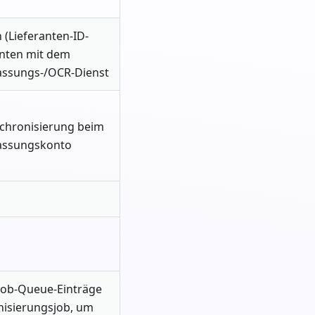
 (Lieferanten-ID-
onten mit dem
assungs-/OCR-Dienst
nchronisierung beim
assungskonto
r Job-Queue-Einträge
nisierungsjob, um