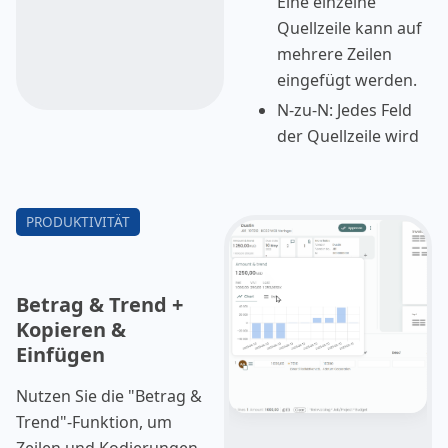
Eine einzelne
Quellzeile kann auf
mehrere Zeilen
eingefügt werden.
N-zu-N: Jedes Feld
der Quellzeile wird
in das
entsprechende Feld
der Zielzeilen
eingefügt.
Viele-zu-eins: Dies
wird die Zielzeile
Betrag & Trend +
aufteilen.
Kopieren &
Einfügen
Verwenden Sie
STRG+KLICK, um
Nutzen Sie die "Betrag &
einzelne Felder
Trend"-Funktion, um
auszuwählen oder
Zeilen und Kodierungen