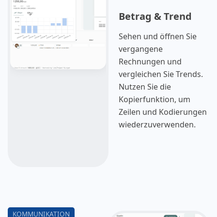
Dies ermöglicht einen
Betrag & Trend
reibungsloseren und
effizienteren
Sehen und öffnen Sie
Arbeitsablauf, da Sie
vergangene
Ihren Posteingang und
Rechnungen und
Ihre Dokumente
vergleichen Sie Trends.
gleichzeitig verwalten
Nutzen Sie die
können, ohne hin und
Kopierfunktion, um
her wechseln zu
Zeilen und Kodierungen
müssen.
wiederzuverwenden.