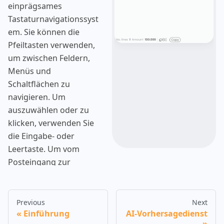
einprägsames
Layoutdichte:
Tastaturnavigationssyst
Passen Sie die
em. Sie können die
Anzahl der
Pfeiltasten verwenden,
angezeigten
um zwischen Feldern,
Genehmiger und
Menüs und
die Breite der Felder
Schaltflächen zu
an.
navigieren. Um
auszuwählen oder zu
klicken, verwenden Sie
die Eingabe- oder
Leertaste. Um vom
Posteingang zur
Genehmigung zu
wechseln, verwenden
Sie Alt+Nummer. Um ein
Previous
Next
Einführung
AI-Vorhersagedienst
Menü zu öffnen,